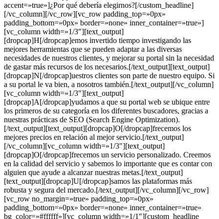
accent=»true»]¿Por qué debería elegirnos?[/custom_headline]
[/vc_column][/vc_row][vc_row padding_top=»0px»
padding_bottom=»0px» border=»none» inner_container=»true»]
[vc_column width=»1/3″][text_output]
[dropcap]H[/dropcap]emos invertido tiempo investigando las
mejores herramientas que se pueden adaptar a las diversas
necesidades de nuestros clientes, y mejorar su portal sin la necesidad
de gastar más recursos de los necesarios.[/text_output][text_output]
[dropcap]N[/dropcap]uestros clientes son parte de nuestro equipo. Si
a su portal le va bien, a nosotros también.[/text_output][/vc_column]
[vc_column width=»1/3″][text_output]
[dropcap]A[/dropcap]yudamos a que su portal web se ubique entre
los primeros de su categoría en los diferentes buscadores, gracias a
nuestras prácticas de SEO (Search Engine Optimization).
[/text_output][text_output][dropcap]O[/dropcap]frecemos los
mejores precios en relación al mejor servicio.[/text_output]
[/vc_column][vc_column width=»1/3″][text_output]
[dropcap]O[/dropcap]frecemos un servicio personalizado. Creemos
en la calidad del servicio y sabemos lo importante que es contar con
alguien que ayude a alcanzar nuestras metas.[/text_output]
[text_output][dropcap]U[/dropcap]samos las plataformas más
robusta y segura del mercado.[/text_output][/vc_column][/vc_row]
[vc_row no_margin=»true» padding_top=»0px»
padding_bottom=»0px» border=»none» inner_container=»true»
bg_color=»#ffffff»][vc_column width=»1/1″][custom_headline