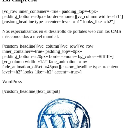
[vc_row inner_container=»true» padding_top=»0px»
padding_bottom=»0px» border=»none»][vc_column width=»1/1″]
[custom_headline type=»center» level=»h1″ looks_like=»h2″]
Nos especializamos en el desarrollo de portales web con los
CMS
más conocidos a nivel mundial.
[/custom_headline][/vc_column][/vc_row][vc_row
inner_container=»true» padding_top=»0px»
padding_bottom=»20px» border=»none» bg_color=»#ffffff»]
[vc_column width=»1/2″ fade_animation=»in»
fade_animation_offset=»45px»][custom_headline type=»center»
level=»h2″ looks_like=»h2″ accent=»true»]
WordPress
[/custom_headline][text_output]