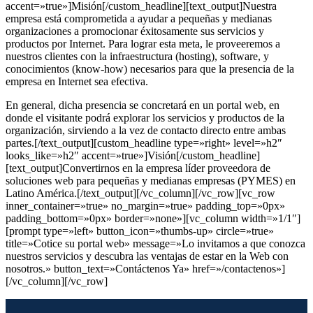
accent=»true»]Misión[/custom_headline][text_output]Nuestra
empresa está comprometida a ayudar a pequeñas y medianas
organizaciones a promocionar éxitosamente sus servicios y
productos por Internet. Para lograr esta meta, le proveeremos a
nuestros clientes con la infraestructura (hosting), software, y
conocimientos (know-how) necesarios para que la presencia de la
empresa en Internet sea efectiva.
En general, dicha presencia se concretará en un portal web, en
donde el visitante podrá explorar los servicios y productos de la
organización, sirviendo a la vez de contacto directo entre ambas
partes.[/text_output][custom_headline type=»right» level=»h2″
looks_like=»h2″ accent=»true»]Visión[/custom_headline]
[text_output]Convertirnos en la empresa líder proveedora de
soluciones web para pequeñas y medianas empresas (PYMES) en
Latino América.[/text_output][/vc_column][/vc_row][vc_row
inner_container=»true» no_margin=»true» padding_top=»0px»
padding_bottom=»0px» border=»none»][vc_column width=»1/1″]
[prompt type=»left» button_icon=»thumbs-up» circle=»true»
title=»Cotice su portal web» message=»Lo invitamos a que conozca
nuestros servicios y descubra las ventajas de estar en la Web con
nosotros.» button_text=»Contáctenos Ya» href=»/contactenos»]
[/vc_column][/vc_row]