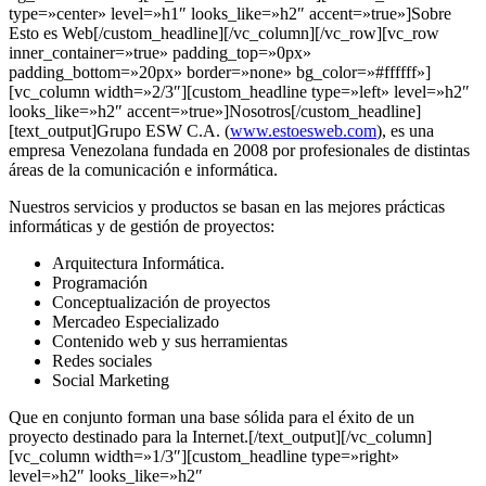
type=»center» level=»h1″ looks_like=»h2″ accent=»true»]Sobre
Esto es Web[/custom_headline][/vc_column][/vc_row][vc_row
inner_container=»true» padding_top=»0px»
padding_bottom=»20px» border=»none» bg_color=»#ffffff»]
[vc_column width=»2/3″][custom_headline type=»left» level=»h2″
looks_like=»h2″ accent=»true»]Nosotros[/custom_headline]
[text_output]Grupo ESW C.A. (
www.estoesweb.com
), es una
empresa Venezolana fundada en 2008 por profesionales de distintas
áreas de la comunicación e informática.
Nuestros servicios y productos se basan en las mejores prácticas
informáticas y de gestión de proyectos:
Arquitectura Informática.
Programación
Conceptualización de proyectos
Mercadeo Especializado
Contenido web y sus herramientas
Redes sociales
Social Marketing
Que en conjunto forman una base sólida para el éxito de un
proyecto destinado para la Internet.[/text_output][/vc_column]
[vc_column width=»1/3″][custom_headline type=»right»
level=»h2″ looks_like=»h2″