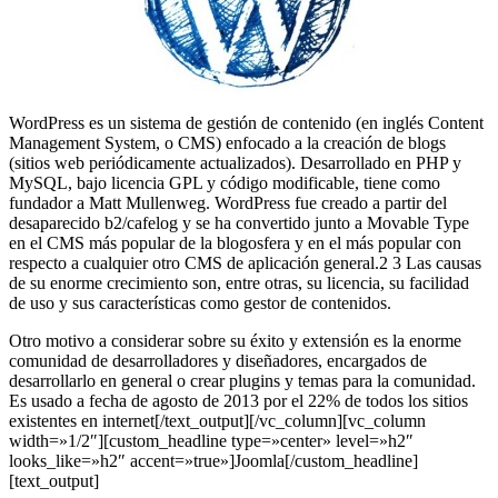
WordPress es un sistema de gestión de contenido (en inglés Content
Management System, o CMS) enfocado a la creación de blogs
(sitios web periódicamente actualizados). Desarrollado en PHP y
MySQL, bajo licencia GPL y código modificable, tiene como
fundador a Matt Mullenweg. WordPress fue creado a partir del
desaparecido b2/cafelog y se ha convertido junto a Movable Type
en el CMS más popular de la blogosfera y en el más popular con
respecto a cualquier otro CMS de aplicación general.2 3 Las causas
de su enorme crecimiento son, entre otras, su licencia, su facilidad
de uso y sus características como gestor de contenidos.
Otro motivo a considerar sobre su éxito y extensión es la enorme
comunidad de desarrolladores y diseñadores, encargados de
desarrollarlo en general o crear plugins y temas para la comunidad.
Es usado a fecha de agosto de 2013 por el 22% de todos los sitios
existentes en internet[/text_output][/vc_column][vc_column
width=»1/2″][custom_headline type=»center» level=»h2″
looks_like=»h2″ accent=»true»]Joomla[/custom_headline]
[text_output]